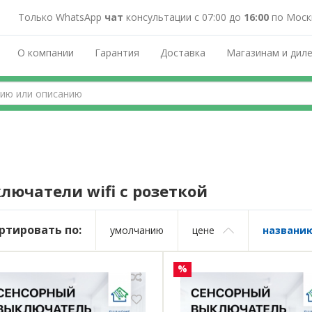
Только WhatsApp
чат
консультации с 07:00 до
16:00
по Моск
О компании
Гарантия
Доставка
Магазинам и дил
лючатели wifi с розеткой
ртировать по:
умолчанию
цене
названи
%