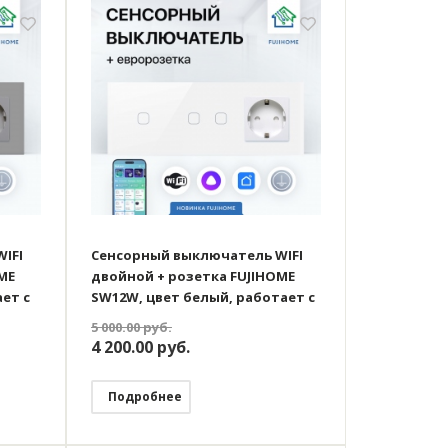
IFI
Сенсорный выключатель WIFI
ME
двойной + розетка FUJIHOME
ет с
SW12W, цвет белый, работает с
Яндекс Алиса
5 000.00
руб.
4 200.00
руб.
Подробнее