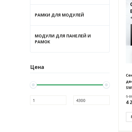
РАМКИ ДЛЯ МОДУЛЕЙ
МОДУЛИ ДЛЯ ПАНЕЛЕЙ И
РАМОК
Цена
Се
дв
SW
Ян
5 0
4 