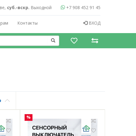
ве,
суб.-вскр.
Выходной
+7 908 452 91 45
ерам
Контакты
ВХОД
ю
%