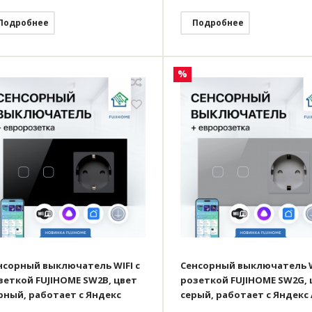
Подробнее
Подробнее
%
нсорный выключатель WIFI с
Сенсорный выключатель W
зеткой FUJIHOME SW2B, цвет
розеткой FUJIHOME SW2G, 
рный, работает с Яндекс
серый, работает с Яндекс
иса