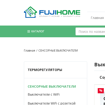
Главная
КАТАЛОГ
Главная
СЕНСОРНЫЕ ВЫКЛЮЧАТЕЛИ
Вык
ТЕРМОРЕГУЛЯТОРЫ
Со
СЕНСОРНЫЕ ВЫКЛЮЧАТЕЛИ
%
Выключатели с WiFi
Выключатели WiFi с розеткой