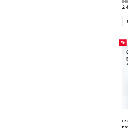
3 5
2 
%
Се
ро