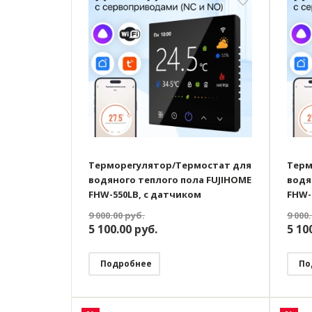
Терморегулятор/Термостат для
Терм
водяного теплого пола FUJIHOME
водя
FHW-550LB, с датчиком
FHW-
влажности, ЖК дисплей,
влаж
9 000.00
руб.
9 000
программируемый с WiFi,
прог
5 100.00
руб.
5 10
работает с Яндекс Алисой
рабо
Подробнее
По