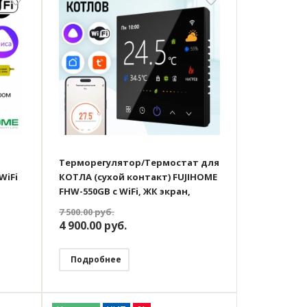
Терморегулятор/Термостат для
WiFi
КОТЛА (сухой контакт) FUJIHOME
FHW-550GB с WiFi, ЖК экран,
 без
работает с Яндекс Алисой
7 500.00
руб.
Алиса
4 900.00
руб.
Подробнее