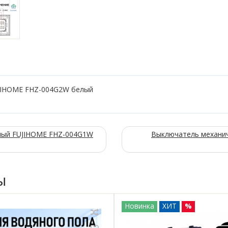
JIHOME FHZ-004G2W белый
ный FUJIHOME FHZ-004G1W
Выключатель механи
ы
Новинка
ХИТ
%