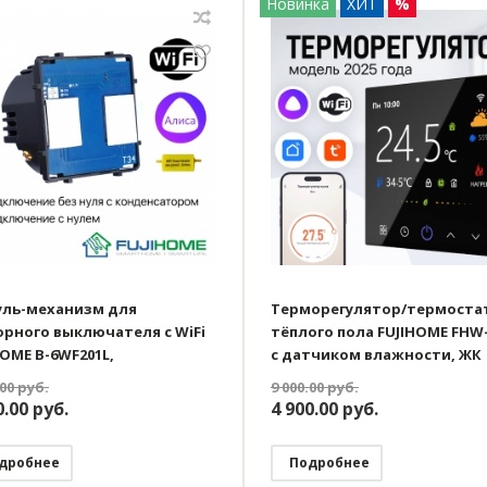
Новинка
ХИТ
%
ль-механизм для
Терморегулятор/термоста
орного выключателя с WiFi
тёплого пола FUJIHOME FHW-
HOME B-6WF201L,
с датчиком влажности, ЖК
клавишный (2 кнопки), без
дисплей, программируемый
.00
руб.
9 000.00
руб.
 и с нулём, работает с Алиса
WiFi, работает с Яндекс Ал
0.00
руб.
4 900.00
руб.
дробнее
Подробнее