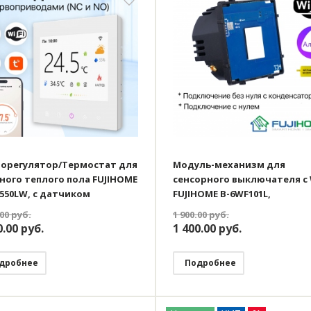
орегулятор/Термостат для
Модуль-механизм для
ного теплого пола FUJIHOME
сенсорного выключателя с 
550LW, с датчиком
FUJIHOME B-6WF101L,
ности, ЖК дисплей,
одноклавишный (1 кнопка),
.00
руб.
1 900.00
руб.
раммируемый с WiFi,
нуля и с нулём, работает с 
0.00
руб.
1 400.00
руб.
тает с Яндекс Алисой
дробнее
Подробнее