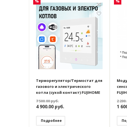
%
%
Терморегулятор/Термостат для
Моду
газового и электрического
сенс
котла (сухой контакт) FUJIHOME
FUJI
FHW-550GW с WiFi, ЖК экран,
двух
7 500.00
руб.
2 200
работает с Яндекс Алисой
нуля
4 900.00
руб.
1 60
Подробнее
По