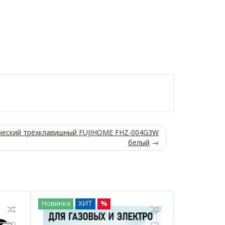
ческий трёхклавишный FUJIHOME FHZ-004G3W
белый
→
Новинка
ХИТ
%