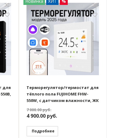
Новинка
ХИТ
%
т для
Терморегулятор/термостат для
550B,
тёплого пола FUJIHOME FHW-
550W, с датчиком влажности, ЖК
 с
дисплей, программируемый с
7 000.00
руб.
исой
WiFi, работает с Яндекс Алисой
4 900.00
руб.
Подробнее