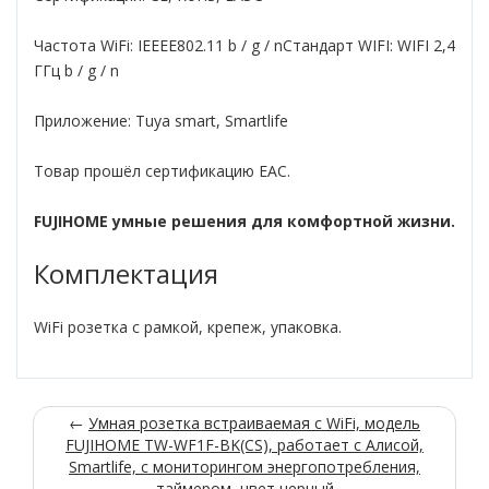
Частота WiFi: IEEEE802.11 b / g / nСтандарт WIFI: WIFI 2,4
ГГц b / g / n
Приложение: Tuya smart, Smartlife
Товар прошёл сертификацию ЕАС.
FUJIHOME умные решения для комфортной жизни.
Комплектация
WiFi розетка с рамкой, крепеж, упаковка.
←
Умная розетка встраиваемая с WiFi, модель
FUJIHOME TW-WF1F-BK(CS), работает с Алисой,
Smartlife, с мониторингом энергопотребления,
таймером, цвет черный