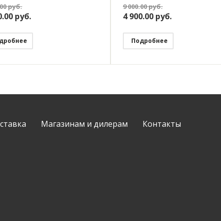
клавишный (2 кнопки), без
дисплей, программируемый
.00
руб.
9 000.00
руб.
 и с нулём, работает с Алиса
WiFi, работает с Яндекс Ал
0.00
руб.
4 900.00
руб.
дробнее
Подробнее
ставка
Магазинам и дилерам
Контакты