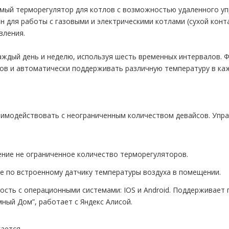
мый терморегулятор для котлов с возможностью удаленного уп
н для работы с газовыми и электрическими котлами (сухой конт
вления.
дый день и неделю, используя шесть временных интервалов. Ф
ов и автоматически поддерживать различную температуру в ка
аимодействовать с неограниченным количеством девайсов. Упра
ение не ограниченное количество терморегуляторов.
е по встроенному датчику температуры воздуха в помещении.
сть с операционными системами: IOS и Android. Поддерживает пр
мный Дом”, работает с Яндекс Алисой.
ается.