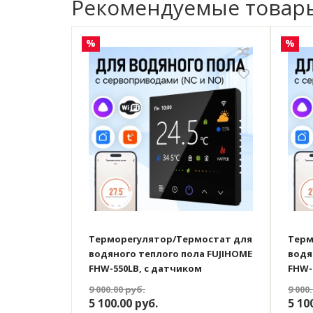
Рекомендуемые товар
%
%
Терморегулятор/Термостат для
Терм
водяного теплого пола FUJIHOME
водя
FHW-550LB, с датчиком
FHW-
влажности, ЖК дисплей,
влаж
9 000.00
руб.
9 000
программируемый с WiFi,
прог
5 100.00
руб.
5 10
работает с Яндекс Алисой
рабо