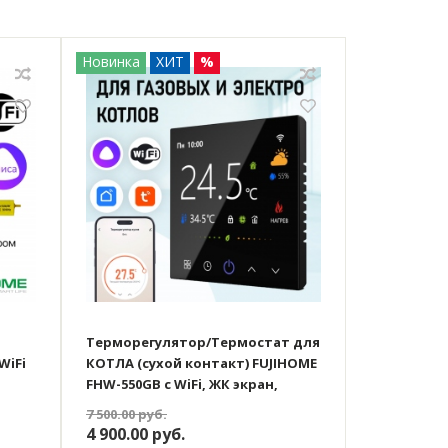
Новинка
ХИТ
%
Терморегулятор/Термостат для
WiFi
КОТЛА (сухой контакт) FUJIHOME
FHW-550GB с WiFi, ЖК экран,
 без
работает с Яндекс Алисой
7 500.00
руб.
Алиса
4 900.00
руб.