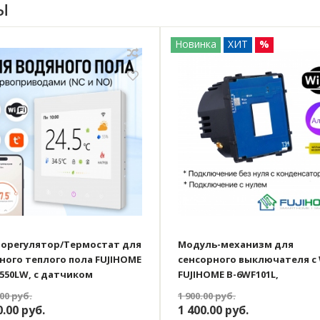
ы
Новинка
ХИТ
%
орегулятор/Термостат для
Модуль-механизм для
ного теплого пола FUJIHOME
сенсорного выключателя с 
550LW, с датчиком
FUJIHOME B-6WF101L,
ности, ЖК дисплей,
одноклавишный (1 кнопка),
.00
руб.
1 900.00
руб.
раммируемый с WiFi,
нуля и с нулём, работает с 
0.00
руб.
1 400.00
руб.
тает с Яндекс Алисой