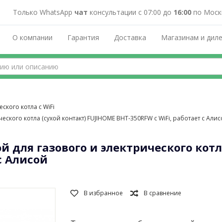
Только WhatsApp
чат
консультации с 07:00 до
16:00
по Моск
О компании
Гарантия
Доставка
Магазинам и дил
ского котла с WiFi
ского котла (сухой контакт) FUJIHOME BHT-350RFW с WiFi, работает с Али
 для газового и электрического котл
с Алисой