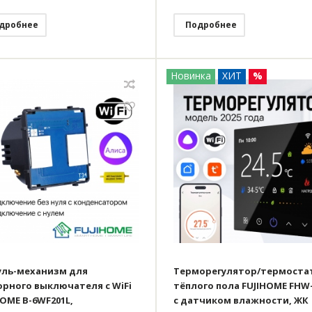
дробнее
Подробнее
Новинка
ХИТ
%
ль-механизм для
Терморегулятор/термоста
орного выключателя с WiFi
тёплого пола FUJIHOME FHW-
HOME B-6WF201L,
с датчиком влажности, ЖК