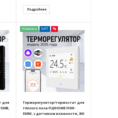
Подробнее
Новинка
ХИТ
%
т для
Терморегулятор/термостат для
550B,
тёплого пола FUJIHOME FHW-
550W, с датчиком влажности, ЖК