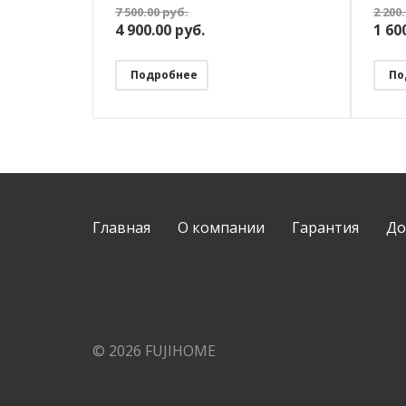
FHW-550GW с WiFi, ЖК экран,
двух
7 500.00
руб.
2 200
работает с Яндекс Алисой
нуля
4 900.00
руб.
1 60
Подробнее
По
Главная
О компании
Гарантия
До
© 2026 FUJIHOME