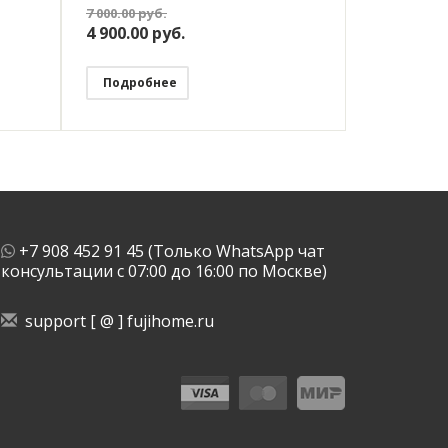
 с
дисплей, программируемый с
7 000.00
руб.
исой
WiFi, работает с Яндекс Алисой
4 900.00
руб.
Подробнее
+7 908 452 91 45 (Только WhatsApp чат
консультации с 07:00 до 16:00 по Москве)
support [ @ ] fujihome.ru