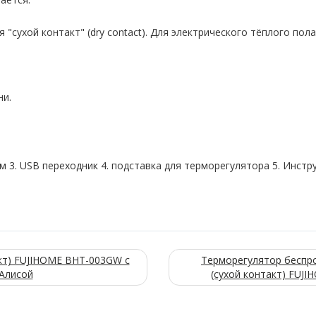
 "сухой контакт" (dry contact). Для электрического тёплого пол
ни.
 3. USB переходник 4. подставка для терморегулятора 5. Инстру
кт) FUJIHOME BHT-003GW с
Терморегулятор беспро
 Алисой
(сухой контакт) FUJI