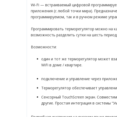
Wi-Fi — встраиваемый цифровой программируе
приложения (с любой точки мира). Предназначе
программируемом, так и в ручном режиме упра
Программировать терморегулятор можно на каж
возможность разделить сутки на шесть период
Возможности:
один и тот же терморегулятор может вз
WiFi в доме / квартире.
подключение и управление через прилож
Терморегулятор обеспечивает управлени
Сенсорный TouchScreen экран. Совместимо
другие. Простая интеграция в системы “У
Подробная инструкция на русском языке прилаг